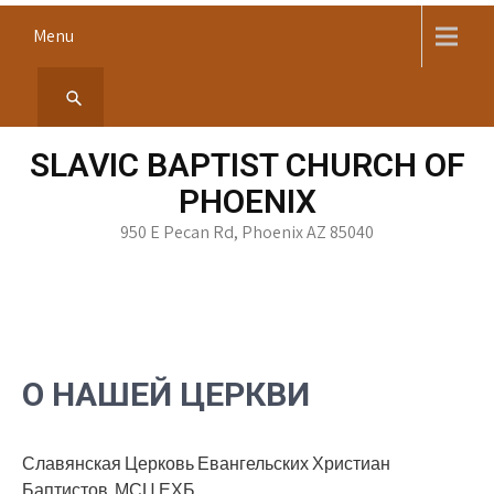
Skip
Menu
to
content
SLAVIC BAPTIST CHURCH OF
PHOENIX
950 E Pecan Rd, Phoenix AZ 85040
О НАШЕЙ ЦЕРКВИ
Славянская Церковь Евангельских Христиан
Баптистов. МСЦ ЕХБ